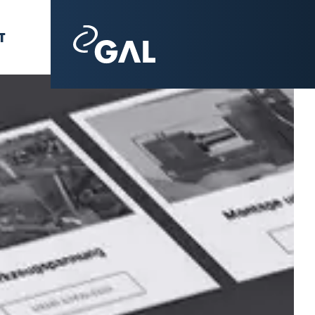
T
lung